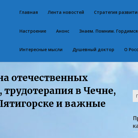
Главная
Лента новостей
Стратегия развити
Настроение
Анонс
Знаем. Помним. Гордимся
Интересные мысли
Душевный доктор
О Рос
 на отечественных
, трудотерапия в Чечне,
На
 Пятигорске и важные
П
к