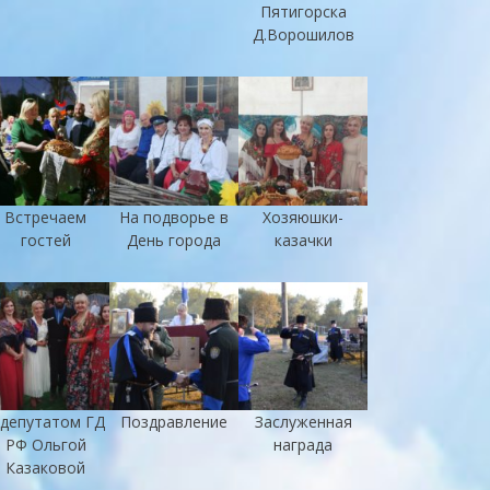
Пятигорска
Д.Ворошилов
Встречаем
На подворье в
Хозяюшки-
гостей
День города
казачки
 депутатом ГД
Поздравление
Заслуженная
РФ Ольгой
награда
Казаковой