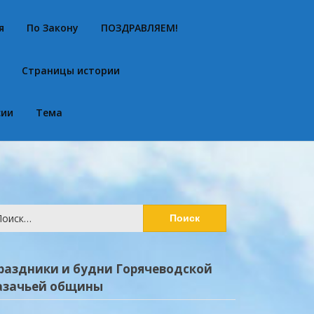
я
По Закону
ПОЗДРАВЛЯЕМ!
Страницы истории
сии
Тема
йти:
раздники и будни Горячеводской
азачьей общины