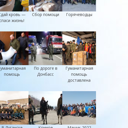
Сдай кровь —
Сбор помощи
Горячеводцы
спаси жизнь!
Гуманитарная
По дороге в
Гуманитарная
помощь
Донбасс
помощь
доставлена
В Луганске
Конное
Машук-2022