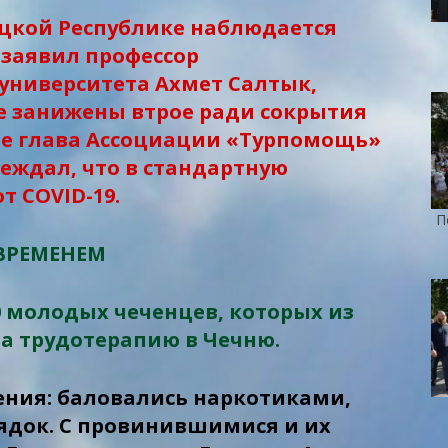
ецкой Республике наблюдается
 заявил профессор
университета Ахмет Салтык,
е занижены втрое ради сокрытия
ее глава Ассоциации «Турпомощь»
еждал, что в стандартную
т COVID-19.
П
ВРЕМЕНЕМ
0 молодых чеченцев, которых из
а трудотерапию в Чечню.
дения: баловались наркотиками,
док. С провинившимися и их