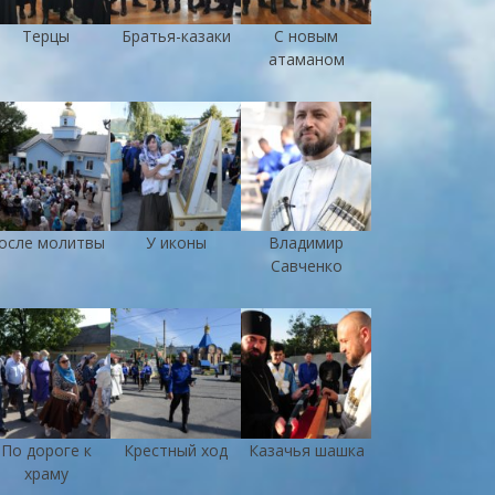
Терцы
Братья-казаки
С новым
атаманом
осле молитвы
У иконы
Владимир
Савченко
По дороге к
Крестный ход
Казачья шашка
храму