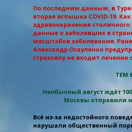
По последним данным, в Тур
вторая вспышка COVID-19. Как
здравоохранения столичного 
данные о заболевших в стран
масштабов заболевания. Ран
Александр Осауленко предупр
страховку не входит лечение о
ТЕМ 
Необычный август ждёт 10
Москвы отправили н
Всё из-за недостойного пове
нарушали общественный поря