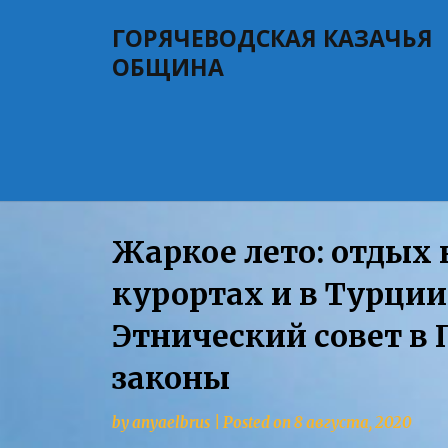
Skip
ГОРЯЧЕВОДСКАЯ КАЗАЧЬЯ
to
content
ОБЩИНА
Жаркое лето: отдых
курортах и в Турции
Этнический совет в
законы
by
anyaelbrus
|
Posted on
8 августа, 2020