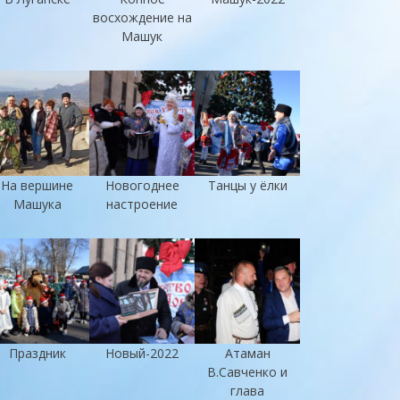
восхождение на
Машук
На вершине
Новогоднее
Танцы у ёлки
Машука
настроение
Праздник
Новый-2022
Атаман
В.Савченко и
глава