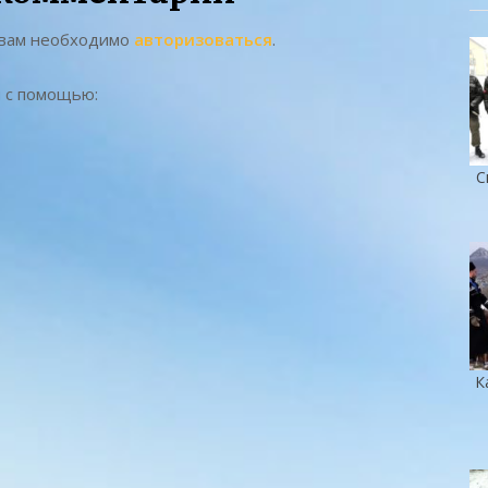
 вам необходимо
авторизоваться
.
 с помощью:
С
К