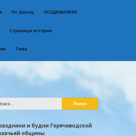
я
По Закону
ПОЗДРАВЛЯЕМ!
Страницы истории
сии
Тема
йти:
раздники и будни Горячеводской
азачьей общины