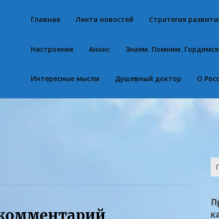
Главная
Лента новостей
Стратегия развити
Настроение
Анонс
Знаем. Помним. Гордимся
Интересные мысли
Душевный доктор
О Рос
На
П
 комментарий
к