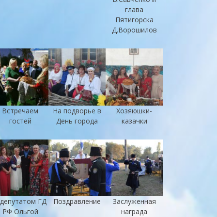
глава
Пятигорска
Д.Ворошилов
Встречаем
На подворье в
Хозяюшки-
гостей
День города
казачки
 депутатом ГД
Поздравление
Заслуженная
РФ Ольгой
награда