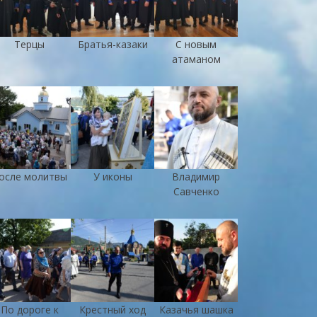
Терцы
Братья-казаки
С новым
атаманом
осле молитвы
У иконы
Владимир
Савченко
По дороге к
Крестный ход
Казачья шашка