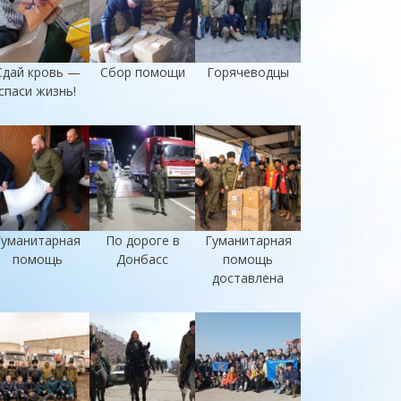
Сдай кровь —
Сбор помощи
Горячеводцы
спаси жизнь!
Гуманитарная
По дороге в
Гуманитарная
помощь
Донбасс
помощь
доставлена