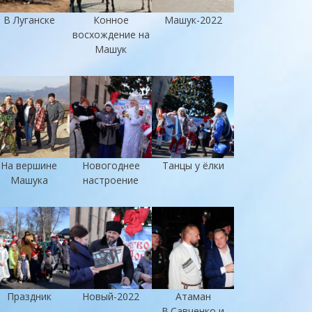
В Луганске
Конное
Машук-2022
восхождение на
Машук
На вершине
Новогоднее
Танцы у ёлки
Машука
настроение
Праздник
Новый-2022
Атаман
В.Савченко и