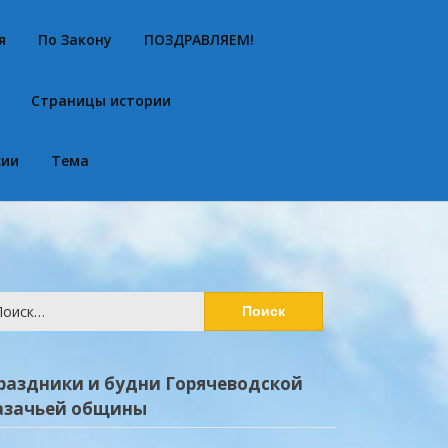
я
По Закону
ПОЗДРАВЛЯЕМ!
Страницы истории
сии
Тема
йти:
раздники и будни Горячеводской
азачьей общины