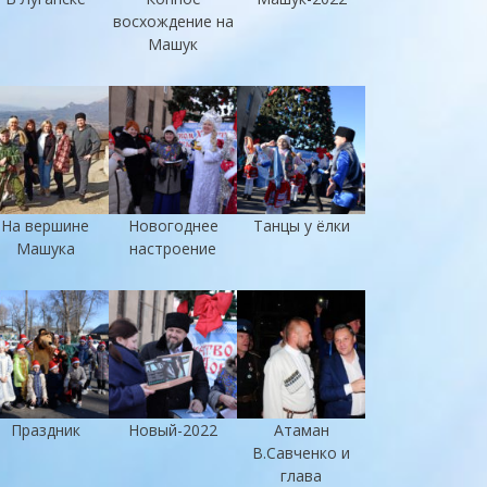
восхождение на
Машук
На вершине
Новогоднее
Танцы у ёлки
Машука
настроение
Праздник
Новый-2022
Атаман
В.Савченко и
глава