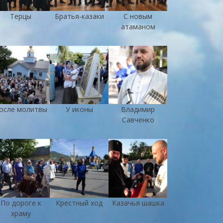
Терцы
Братья-казаки
С новым
атаманом
осле молитвы
У иконы
Владимир
Савченко
По дороге к
Крестный ход
Казачья шашка
храму