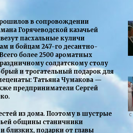
орошилов в сопровождении
амана Горячеводской казачьей
везут пасхальные куличи
м и бойцам 247-го десантно-
Всего более 2500 ароматных
праздничному солдатскому столу
обрый и трогательный подарок для
меценаты: Татьяна Чумакова —
акже предприниматели Сергей
ко.
естей из дома. Поэтому в шустрые
С
ачьей общины станичники
и близких, подарки от главы