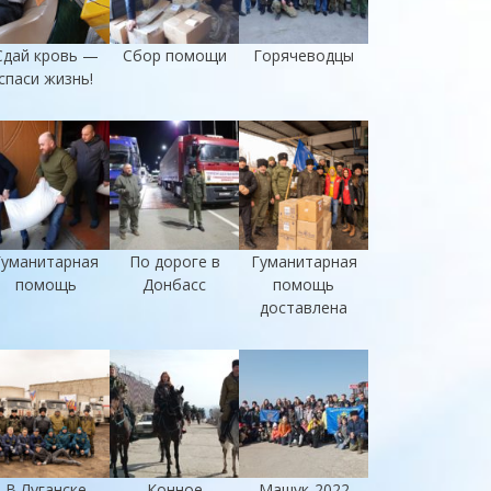
Сдай кровь —
Сбор помощи
Горячеводцы
спаси жизнь!
Гуманитарная
По дороге в
Гуманитарная
помощь
Донбасс
помощь
доставлена
В Луганске
Конное
Машук-2022