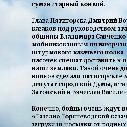
гуманитарный конвой.
Глава Пятигорска Дмитрий В
казаков под руководством ат
общины Владимира Савченко 
мобилизованным пятигорчана
штурмового казачьего полка. 
пасочек спешат доставить к 
наши земляки. Такой очень д
воинов сделали пятигорские 
депутат городской Думы, а т
Затонский и Вячеслав Василен
Конечно, бойцы очень ждут в
«Газели» Горячеводской каз
загрузили посылки от родных 