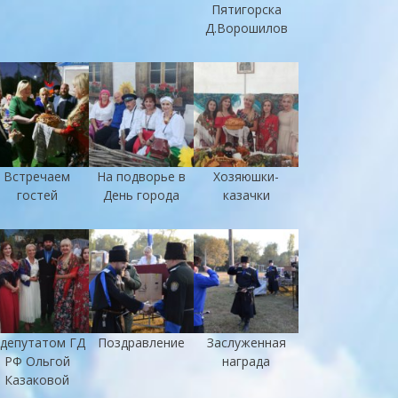
Пятигорска
Д.Ворошилов
Встречаем
На подворье в
Хозяюшки-
гостей
День города
казачки
 депутатом ГД
Поздравление
Заслуженная
РФ Ольгой
награда
Казаковой