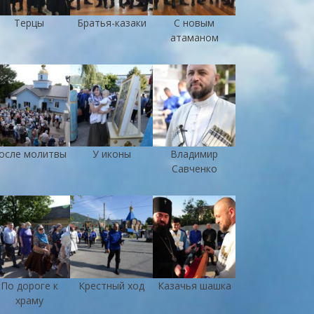
Терцы
Братья-казаки
С новым
атаманом
осле молитвы
У иконы
Владимир
Савченко
По дороге к
Крестный ход
Казачья шашка
храму