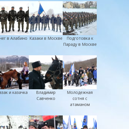
нег в Алабино
Казаки в Москве
Подготовка к
Параду в Москве
азак и казачка
Владимир
Молодежная
Савченко
сотня с
атаманом