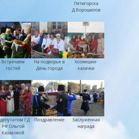
Пятигорска
Д.Ворошилов
Встречаем
На подворье в
Хозяюшки-
гостей
День города
казачки
 депутатом ГД
Поздравление
Заслуженная
РФ Ольгой
награда
Казаковой