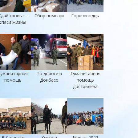
Сдай кровь —
Сбор помощи
Горячеводцы
спаси жизнь!
Гуманитарная
По дороге в
Гуманитарная
помощь
Донбасс
помощь
доставлена
В Луганске
Конное
Машук-2022