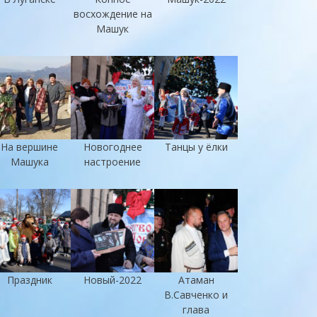
восхождение на
Машук
На вершине
Новогоднее
Танцы у ёлки
Машука
настроение
Праздник
Новый-2022
Атаман
В.Савченко и
глава