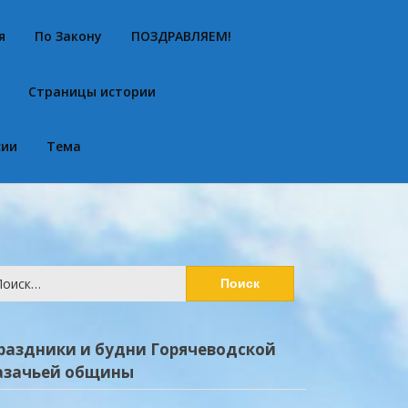
я
По Закону
ПОЗДРАВЛЯЕМ!
Страницы истории
сии
Тема
йти:
раздники и будни Горячеводской
азачьей общины