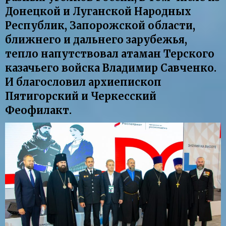
Донецкой и Луганской Народных
Республик, Запорожской области,
ближнего и дальнего зарубежья,
тепло напутствовал атаман Терского
казачьего войска Владимир Савченко.
И благословил архиепископ
Пятигорский и Черкесский
Феофилакт.