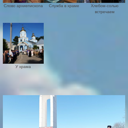
Слово архиепископа
Служба в храме
Хлебом-солью
встречаем
У храма