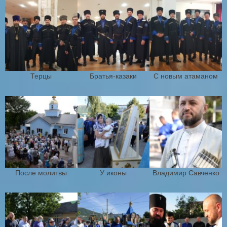
Терцы
Братья-казаки
С новым атаманом
После молитвы
У иконы
Владимир Савченко