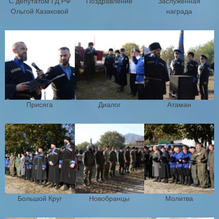
С депутатом ГД РФ
Поздравление
Заслуженная
Ольгой Казаковой
награда
Присяга
Диалог
Атаман
Большой Круг
Новобранцы
Молитва