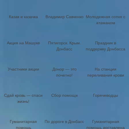
Казак и казачка
Владимир Савченко
Молодежная сотня с
атаманом
Акция на Машуке
Пятигорск. Крым.
Праздник в
Донбасс
поддержку Донбасса
Участники акции
Донор — это
На станции
почетно!
переливания крови
Сдай кровь — спаси
Сбор помощи
Горячеводцы
жизнь!
Гуманитарная
По дороге в Донбасс
Гуманитарная
помощь
помощь доставлена